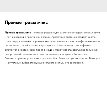
Пряные травы микс
Пряные травы микс
— готовое решение для озеленения террас, входных групп
и летних веранд с практичной пользой. Ароматные растения создают живую
атмосферу, усиливают ощущение уюта и отлично подходят для оформления кафе,
ресторанов, отелей и частных пространств. Микс пряных трав эффектно
смотрится в контейнерах, прост в уходе и может использоваться не только как
декоративный элемент, но и по назначению — для кухни и барных зон.
Закажите пряные травы микс с доставкой по Минск и другим городам Беларусь
— актуальный выбор для функционального и стильного озеленения.