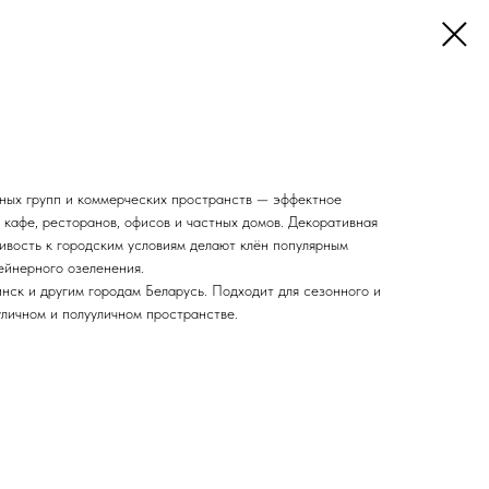
дных групп и коммерческих пространств — эффектное
 кафе, ресторанов, офисов и частных домов. Декоративная
чивость к городским условиям делают клён популярным
ейнерного озеленения.
нск и другим городам Беларусь. Подходит для сезонного и
уличном и полууличном пространстве.