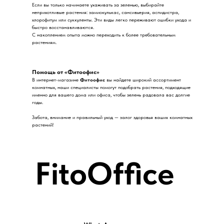
Если вы только начинаете ухаживать за зеленью, выбирайте
неприхотливые растения: замиокулькас, сансивьерия, аспидистра,
хлорофитум или суккуленты. Эти виды легко переживают ошибки ухода и
быстро восстанавливаются.
С накоплением опыта можно переходить к более требовательным
растениям.
Помощь от «Фитоофис»
В интернет-магазине
Фитоофис
вы найдете широкий ассортимент
комнатных, наши специалисты помогут подобрать растения, подходящие
именно для вашего дома или офиса, чтобы зелень радовала вас долгие
годы.
Забота, внимание и правильный уход — залог здоровья ваших комнатных
растений!
FitoOffice