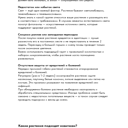
должен быть обильным, а зимой — сокращённым или редким.
Недостаток или избыток света
Свет — ещё один важный фактор. Растения бывают светолюбивыми,
тенелюбивыми и теневыносливыми.
Нужно знать к какой группе относится ваше растение и размещать его
в соответствии с требованиями. В случаях нехватки естественного света
помогут фитолампы — искусственные источники света, которые
поддержат здоровье растений.
Слишком ранняя или запоздалая пересадка
После покупки новое растение нуждается в адаптации — лучше
разместить его в постоянном месте и не переставлять в течение 2
недель. Пересадку в больший горшок и смену почвы проводят только
после окончания цветения.
Важно использовать подходящий грунт с правильной кислотностью и
набором микроэлементов, чтобы растение могло полноценно
развиваться.
Отсутствие защиты от вредителей и болезней
Нередко причиной гибели растений становится игнорирование
вредителей и болезней.
Регулярно (раз в 1–2 недели) осматривайте растения: ищите
насекомых, паутинку, белые комочки, липкие выделения или пятна на
листьях. Эти признаки указывают на появление вредителей или
инфекций.
При обнаружении болезни растение необходимо изолировать и
обработать специальными средствами. Иногда проблема может быть
связана с недостатком питательных веществ — в таком случае следует
проводить подкормки с весны до осени.
Какие растения подходят новичкам?