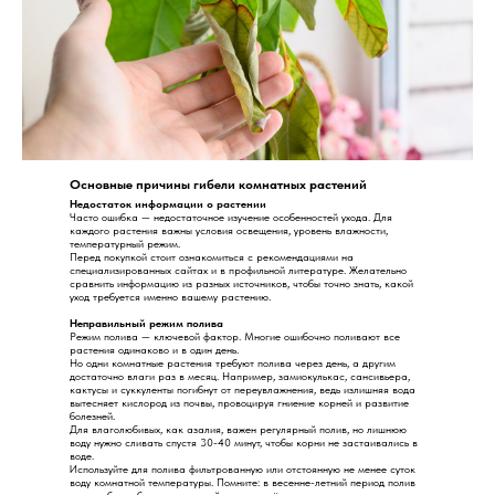
Основные причины гибели комнатных растений
Недостаток информации о растении
Часто ошибка — недостаточное изучение особенностей ухода. Для
каждого растения важны условия освещения, уровень влажности,
температурный режим.
Перед покупкой стоит ознакомиться с рекомендациями на
специализированных сайтах и в профильной литературе. Желательно
сравнить информацию из разных источников, чтобы точно знать, какой
уход требуется именно вашему растению.
Неправильный режим полива
Режим полива — ключевой фактор. Многие ошибочно поливают все
растения одинаково и в один день.
Но одни комнатные растения требуют полива через день, а другим
достаточно влаги раз в месяц. Например, замиокулькас, сансивьера,
кактусы и суккуленты погибнут от переувлажнения, ведь излишняя вода
вытесняет кислород из почвы, провоцируя гниение корней и развитие
болезней.
Для влаголюбивых, как азалия, важен регулярный полив, но лишнюю
воду нужно сливать спустя 30-40 минут, чтобы корни не застаивались в
воде.
Используйте для полива фильтрованную или отстоянную не менее суток
воду комнатной температуры. Помните: в весенне-летний период полив