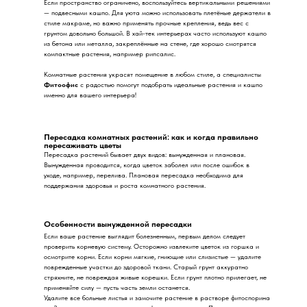
Если пространство ограничено, воспользуйтесь вертикальными решениями
— подвесными кашпо. Для уюта можно использовать плетёные держатели в
стиле макраме, но важно применять прочные крепления, ведь вес с
грунтом довольно большой. В хай-тек интерьерах часто используют кашпо
из бетона или металла, закреплённые на стене, где хорошо смотрятся
компактные растения, например рипсалис.
Комнатные растения украсят помещение в любом стиле, а специалисты
Фитоофис
с радостью помогут подобрать идеальные растения и кашпо
именно для вашего интерьера!
Пересадка комнатных растений: как и когда правильно
пересаживать цветы
Пересадка растений бывает двух видов: вынужденная и плановая.
Вынужденная проводится, когда цветок заболел или после ошибок в
уходе, например, перелива. Плановая пересадка необходима для
поддержания здоровья и роста комнатного растения.
Особенности вынужденной пересадки
Если ваше растение выглядит болезненным, первым делом следует
проверить корневую систему. Осторожно извлеките цветок из горшка и
осмотрите корни. Если корни мягкие, гниющие или слизистые — удалите
поврежденные участки до здоровой ткани. Старый грунт аккуратно
стряхните, не повреждая живые корешки. Если грунт плотно прилегает, не
применяйте силу — пусть часть земли останется.
Удалите все больные листья и замочите растение в растворе фитоспорина