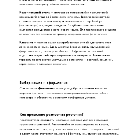
этом стиле подчеркнут общий дизайн помещения.
Колониальный стиль
— атмосфера путешествий и приключений,
возникшая благодаря британским колониям. Тропический настрой
создадут пальмы разных видов, а дополнением станут бамбук
(погонатерум) и драцена сандера. В глубине комнаты отлично
смотрится аспидистра в ротанговом кашпо. Для тропического акцента
не обойтись без орхидей, например, неприхотливого фаленопсиса.
Классика
— один из самых востребованных стилей, где сочетаются
лаконичность и изыск. Здесь уместны фикус лирата, каучуконосный
фикус, монстера, олеандр и гибискус. Нефролепис на высокой
подставке подчеркнёт аристократичность интерьера. Также можно
украсить пространство цветущими растениями — азалией, камелией,
гортензией, гарденией и синингией.
Выбор кашпо и оформление
Специалисты
Фитоофиса
помогут подобрать стильные кашпо от
мировых брендов — это поможет подчеркнуть особенности любого
интерьера и обеспечить растениям комфортные условия.
Как правильно разместить растения?
Рекомендуется создавать небольшие «зелёные уголки» с помощью
группировки растений. Располагайте их асимметрично по высоте,
используя подставки, табуреты, лестницы и стойки. Группировка растений
в одном месте смотрится намного эффектнее, чем одиночные экземпляры.