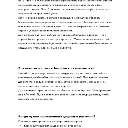
на 2 часа — это поможет продезинфицировать корни. После замачивания
вы сможете лучше увидеть пораженные участки и удалить их, затем
подсушите корни. Для обработки толстых корней используйте древесную
золу или активированный уголь.
Если корневая система сильно повреждена и пришлось обрезать
большинство корней, уменьшите лиственную массу: обрежьте все листья до
основания или укоротите их вдвое. Это снизит нагрузку на ослабленные
корни и ускорит восстановление растения.
Для больных растений выбирайте горшок небольшого размера — так
корням будет проще освоить пространство. Можно использовать старый
горшок после тщательной дезинфекции. Новый грунт должен быть лёгким и
воздушным, чтобы корням было комфортно.
Как помочь растению быстрее восстановиться?
Создайте повышенную влажность вокруг листвы, но полив должен быть
умеренным, чтобы избежать застоя влаги у корней. При каждом поливе
добавляйте в воду фитоспорин совместно с корнесилом или цирконом —
эти препараты стимулируют рост корней.
Для снижения стресса опрыскивайте листья препаратом Эпин примерно
раз в 10 дней. Лучше делать это вечером или в пасмурную погоду, чтобы
избежать солнечных ожогов.
Когда нужно пересаживать здоровые растения?
Есть несколько признаков, что пора менять горшок:
Корни выглядывают из дренажных отверстий.