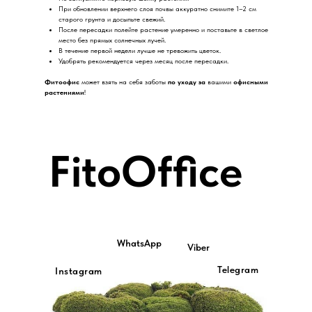
При обновлении верхнего слоя почвы аккуратно снимите 1–2 см
старого грунта и досыпьте свежий.
После пересадки полейте растение умеренно и поставьте в светлое
место без прямых солнечных лучей.
В течение первой недели лучше не тревожить цветок.
Удобрять рекомендуется через месяц после пересадки.
Фитоофис
может взять на себя заботы
по уходу за
вашими
офисными
растениями
!
FitoOffice
WhatsApp
Viber
Telegram
Instagram