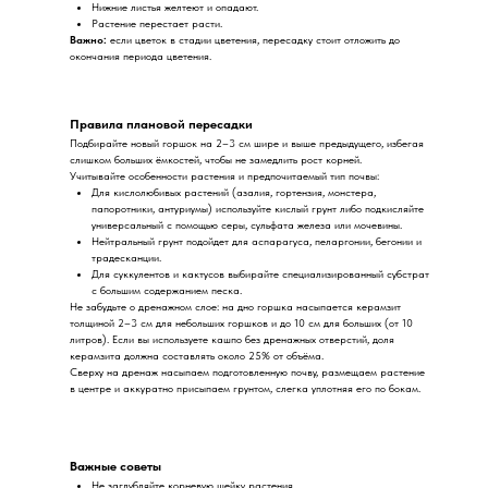
Нижние листья желтеют и опадают.
Растение перестает расти.
Важно:
если цветок в стадии цветения, пересадку стоит отложить до
окончания периода цветения.
Правила плановой пересадки
Подбирайте новый горшок на 2–3 см шире и выше предыдущего, избегая
слишком больших ёмкостей, чтобы не замедлить рост корней.
Учитывайте особенности растения и предпочитаемый тип почвы:
Для кислолюбивых растений (азалия, гортензия, монстера,
папоротники, антуриумы) используйте кислый грунт либо подкисляйте
универсальный с помощью серы, сульфата железа или мочевины.
Нейтральный грунт подойдет для аспарагуса, пеларгонии, бегонии и
традесканции.
Для суккулентов и кактусов выбирайте специализированный субстрат
с большим содержанием песка.
Не забудьте о дренажном слое: на дно горшка насыпается керамзит
толщиной 2–3 см для небольших горшков и до 10 см для больших (от 10
литров). Если вы используете кашпо без дренажных отверстий, доля
керамзита должна составлять около 25% от объёма.
Сверху на дренаж насыпаем подготовленную почву, размещаем растение
в центре и аккуратно присыпаем грунтом, слегка уплотняя его по бокам.
Важные советы
Не заглубляйте корневую шейку растения.