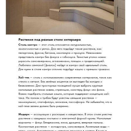
Растения под разные стили интерьера
Стиль кантри
— этот стиль отличается натуральностью,
экологичностью и уютом. Для него подойдут такие растения, как
пеларгония, фуксия, бегония, кампанула и примула. Невозможно
представить кантри без фикуса и гибискуса. Тенистые уголки можно
украсить сансивиериями, аглаонемами, плющом и традесканцией.
Любители сенполий (фиалок) найдут в кантри свой идеальный стиль.
Для кухни в стиле кантри отлично подойдут кашпо с пряными травами.
Хай-тек
— стиль с использованием современных материалов, таких как
стекло и металл. Без зелёных акцентов он выглядел бы холодно и
безжизненно. Для просторных помещений лучше выбрать крупные
напольные растения: ховею, стрелицию, монстеру, фикус или финик.
Важно подобрать стильные кашпо, которые поддержат концепцию хай-
тека. На полках и тумбах будут уместны меньшие растения —
замиокулькас, спатифиллум, алоказия, пассифлора. Не забывайте, что в
хай-теке зелени должно быть умеренно.
Модерн
— ассоциация с роскошью и изяществом. В этом стиле уместны
растения с изящными листьями и элегантной формой кроны. Напольные
варианты — фикус Бенджамина, юкка, драцена, веерные пальмы.
Компактные растения — аспидистра, сансивиерия. Ампельные виды —
плющ, циссус, филодендрон — идеально впишутся в модерн. Кашпо в