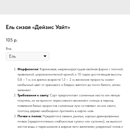
Ель сизая «Дейзис Уайт»
105
р.
Вид
Морфология:
Карликовая, медленнорастущая хвойная форма с плотной,
правильной, ширококонической кроной, к 10 годам достигающая высоты
0,8 – 1 м, а в зрелом возрасте 1,5 – 2 м; весенние приросты имеют
необычный цвет от кремового и бледно-жёлтого до почти белого, затем
зеленеют .
Требования к свету:
Сорт предпочитает солнечные места или лёгкую
полутень, но не выносит агрессивного весеннего солнца: в период
появления белых приростов солнечные лучи оставляют на них ожоги,
поэтому дерево необходимо притенять в марте–мае .
Почва и полив:
Нуждается в свежих, рыхлых, хорошо дренированных
почвах (предпочтительно слабокислые супеси или суглинки), не выносит
застоя воды и пересыхания; в жаркое лето желателен умеренный полив и