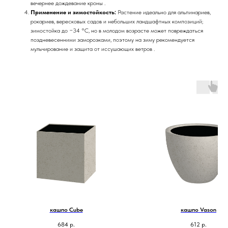
вечернее дождевание кроны .
Применение и зимостойкость:
Растение идеально для альпинариев,
рокариев, вересковых садов и небольших ландшафтных композиций;
зимостойка до −34 °C, но в молодом возрасте может повреждаться
поздневесенними заморозками, поэтому на зиму рекомендуется
мульчирование и защита от иссушающих ветров .
кашпо Cube
кашпо Vason
684
р.
612
р.