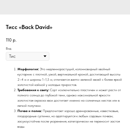
Тисс «Back David»
110
р.
Вид
Морфология:
Это медленнорастущий, колонновидный хвойный
кустарник с плотной, узкой, вертикальной кроной, достигающий высоты
2–4 м и ширины 1–1,5 м; отличается желто-зеленой хвоей с более яркой
золотистой каймой у молодых приростов.
Требования к свету:
Сорт исключительно пластичен и может расти от
полного солнца до глубокой тени, однако максимальной яркости
золотистая окраска хвои достигает именно на солнечных местах или в
легкой полутени.
Почва и полив:
Предпочитает хорошо дренированные, известковые,
плодородные суглинки, но адаптируется к любым садовым почвам;
засухоустойчив после укоренения, категорически не переносит застоя
воды.