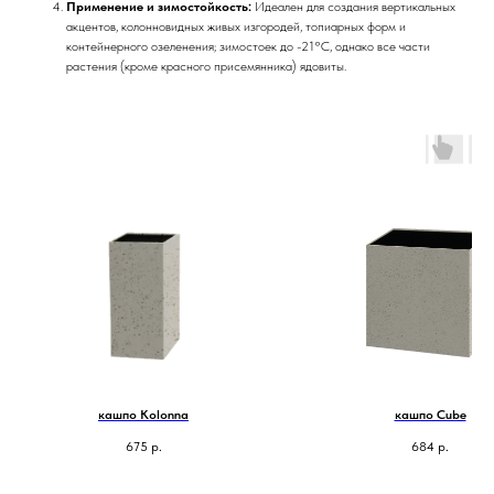
Применение и зимостойкость:
Идеален для создания вертикальных
акцентов, колонновидных живых изгородей, топиарных форм и
контейнерного озеленения; зимостоек до -21°C, однако все части
растения (кроме красного присемянника) ядовиты.
кашпо Kolonna
кашпо Cube
675
р.
684
р.