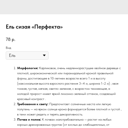
Ель сизая «Перфекта»
78
р.
Вид
Морфология:
Карликовое, очень медленнорастущее хвойное деревце с
плотной, ширококонической или пирамидальной кроной правильной
формы, достигающее в 10-летнем возрасте всего 1 м в высоту
(максимальная высота взрослого растения 3–4 м, ширина 1–2 м) ; хвоя
тонкая, густая, мягкая, светло-зеленая, с возрастом темнеющая, а
молодой прирост имеет яркий лимонно-зеленый оттенок, создающий
красивый контраст .
Требования к свету:
Предпочитает солнечные места или легкую
полутень — на ярком солнце крона формируется более плотной и густой ,
в тени может редеть и терять декоративность.
Почва и полив:
К почвам малотребовательна — растет на любых
хорошо дренированных грунтах (от кислых до слабощелочных, от