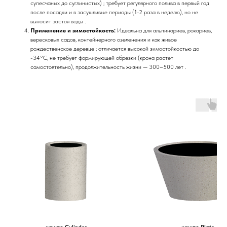
супесчаных до суглинистых) ; требует регулярного полива в первый год
после посадки и в засушливые периоды (1-2 раза в неделю), но не
выносит застоя воды .
Применение и зимостойкость:
Идеальна для альпинариев, рокариев,
вересковых садов, контейнерного озеленения и как живое
рождественское деревце ; отличается высокой зимостойкостью до
-34°C, не требует формирующей обрезки (крона растет
самостоятельно), продолжительность жизни — 300–500 лет .
кашпо Cylinder
кашпо Plate