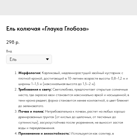
Ель колючая «Глаука Глобоза»
298
р.
Вид
Морфология:
Карликовый, медленнорастущий хвойный кустарник с
плотной кроной, достигающий в 10-летнем возрасте высоты 0,8–1,2 м и
ширины 1–1,5 м (максимальная высота до 1,5–2 м).
Требования к свету:
Светолюбива, предпочитает открытые солнечные
места, где окраска хвои становится максимально яркой и насыщенной; в
тени крона редеет, форма становится менее компактной, а цвет блекнет
до зеленоватого.
Почва и полив:
Нетребовательна к почвам, растет на любых хорошо
дренированных грунтах (от кислых до щелочных, от песчаных до
суглинистых), засухоустойчива после укоренения, не выносит застоя
воды и переувлажнения.
Применение и зимостойкость:
Используется как солитер, в