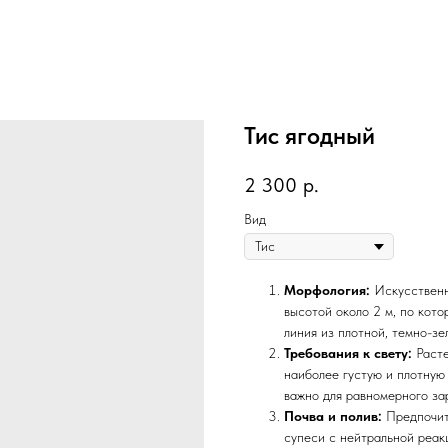
Тис ягодный
2 300
р.
Вид
Морфология:
Искусственн
высотой около 2 м, по кот
линия из плотной, темно-зе
Требования к свету:
Расте
наиболее густую и плотную 
важно для равномерного за
Почва и полив:
Предпочит
супеси с нейтральной реак