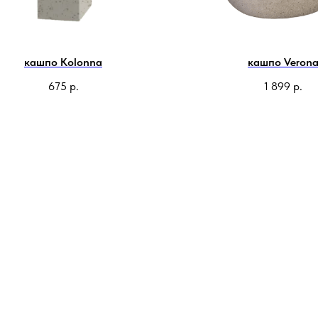
кашпо Kolonna
кашпо Veron
675
р.
1 899
р.