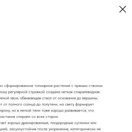
о сформированное топиарное растение с прямым стволом
орому регулярной стрижкой создана четкая спиралевидная
леной хвои, обвивающая ствол от основания до вершины.
т от полного солнца до полутени, на свету формирует
крону, но в легкой тени тоже хорошо развивается, что
растания спирали со всех сторон.
ает хорошо дренированные, плодородные суглинки или
цией, засухоустойчив после укоренения, категорически не