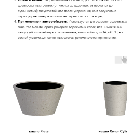
дренированных грунтах (от кислых до щелочных, от песчаных до
суглинистых); засухоустойчива после укоренения, но в засушливые
периоды рекомендован полив, не переносит застоя воды.
Применение и зимостойкость:
Используется для создания золотистых
акцентов в альпинариях, рокариях, вересковых садах, для низких живых
изгородей и контейнерного озеленения; зимостойка до -34…-40°C, но
весной уязвима для солнечных ожогов, рекомендуется притенение.
кашпо Plate
кашпо Xenon Cylinder