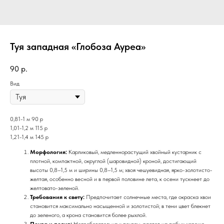
Туя западная «Глобоза Ауреа»
90
р.
Вид
0,81-1 м 90 р
1,01-1,2 м 115 р
1,21-1,4 м 145 р
Морфология:
Карликовый, медленнорастущий хвойный кустарник с
плотной, компактной, округлой (шаровидной) кроной, достигающий
высоты 0,8–1,5 м и ширины 0,8–1,5 м; хвоя чешуевидная, ярко-золотисто-
желтая, особенно весной и в первой половине лета, к осени тускнеет до
желтовато-зеленой.
Требования к свету:
Предпочитает солнечные места, где окраска хвои
становится максимально насыщенной и золотистой; в тени цвет блекнет
до зеленого, а крона становится более рыхлой.
Почва и полив:
Нетребовательна к почвам, растет на любых хорошо