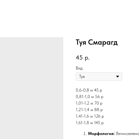
Туя Смарагд
45
р.
Вид
0,6-0,8 м 45 р
0,81-1,0 м 56 р
1,01-1,2 м 70 р
1,21-1,4 м 88 р
1,41-1,6 м 126 р
1,61-1,8 м 145 р
Морфология:
Вечнозеленое