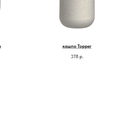
a
кашпо Topper
378
р.