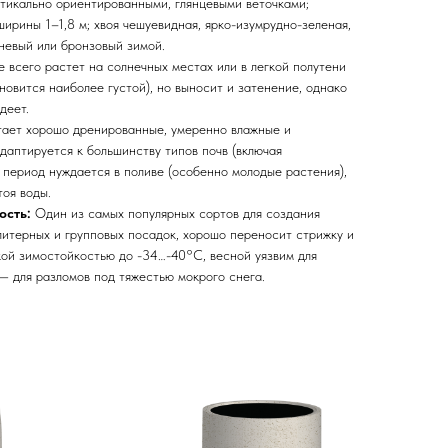
ртикально ориентированными, глянцевыми веточками;
ирины 1–1,8 м; хвоя чешуевидная, ярко-изумрудно-зеленая,
невый или бронзовый зимой.
 всего растет на солнечных местах или в легкой полутени
новится наиболее густой), но выносит и затенение, однако
деет.
ает хорошо дренированные, умеренно влажные и
даптируется к большинству типов почв (включая
й период нуждается в поливе (особенно молодые растения),
тоя воды.
ость:
Один из самых популярных сортов для создания
олитерных и групповых посадок, хорошо переносит стрижку и
кой зимостойкостью до -34…-40°C, весной уязвим для
 — для разломов под тяжестью мокрого снега.