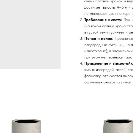
очень плотной кроной и ве
достигает высоты 4–6 м и ш
не меняющая цвет на корич
Требования к свету:
Лучше
(на ярком солнце крона ста
в густой тени тускнеет и ре
Почва и полив:
Предпочит
плодородные суглинки, но а
известковые); в засушливы
при этом не переносит зас
Применение и зимостойк
живых изгородей, аллей, с
формовку; отличается высо
солнечных ожогов, а зимой