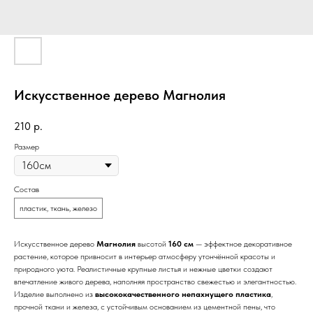
Искусственное дерево Магнолия
210
р.
Размер
Состав
пластик, ткань, железо
Искусственное дерево
Магнолия
высотой
160 см
— эффектное декоративное
растение, которое привносит в интерьер атмосферу утончённой красоты и
природного уюта. Реалистичные крупные листья и нежные цветки создают
впечатление живого дерева, наполняя пространство свежестью и элегантностью.
Изделие выполнено из
высококачественного непахнущего пластика
,
прочной ткани и железа, с устойчивым основанием из цементной пены, что