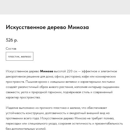
Искусственное дерево Мимоза
526
р.
Состав
пластик, железо
Искусственное дерево
Мимоза
высотой 220 см — эффектное и элегантное
декоративное решение для дома, офиса, ресторана, кафе или коммерческих
пространств. Пышная крона с изящными ветвями и характерными листьями
создаёт реалистичный образ живого растения, наполняя интерьер ощущением
свежести, уюта и природной гармонии, подчёркивая стиль и современный
характер пространства.
Изделие выполнено из прочного пластика и железа, что обеспечивает
устойчивость конструкции, долговечность и аккуратный внешний вид на
протяжении всего года. Искусственное дерево Мимоза не требует полива,
пересадки или специального ухода, сохраняя эстетичность и презентабельность
без дополнительных усилий.