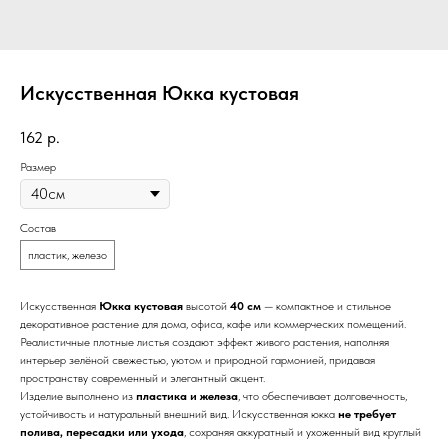
Искусственная Юкка кустовая
162
р.
Размер
Состав
пластик, железо
Искусственная
Юкка кустовая
высотой
40 см
— компактное и стильное
декоративное растение для дома, офиса, кафе или коммерческих помещений.
Реалистичные плотные листья создают эффект живого растения, наполняя
интерьер зелёной свежестью, уютом и природной гармонией, придавая
пространству современный и элегантный акцент.
Изделие выполнено из
пластика и железа
, что обеспечивает долговечность,
устойчивость и натуральный внешний вид. Искусственная юкка
не требует
полива, пересадки или ухода
, сохраняя аккуратный и ухоженный вид круглый