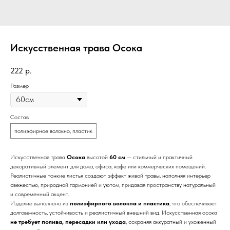
Искусственная трава Осока
222
р.
Размер
Состав
полиэфирное волокно, пластик
Искусственная трава
Осока
высотой
60 см
— стильный и практичный
декоративный элемент для дома, офиса, кафе или коммерческих помещений.
Реалистичные тонкие листья создают эффект живой травы, наполняя интерьер
свежестью, природной гармонией и уютом, придавая пространству натуральный
и современный акцент.
Изделие выполнено из
полиэфирного волокна и пластика
, что обеспечивает
долговечность, устойчивость и реалистичный внешний вид. Искусственная осока
не требует полива, пересадки или ухода
, сохраняя аккуратный и ухоженный