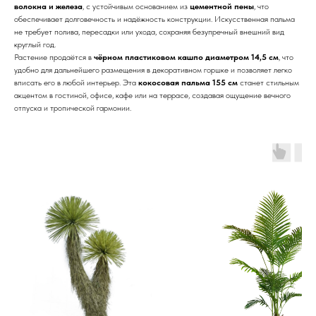
волокна и железа
, с устойчивым основанием из
цементной пены
, что
обеспечивает долговечность и надёжность конструкции. Искусственная пальма
не требует полива, пересадки или ухода, сохраняя безупречный внешний вид
круглый год.
Растение продаётся в
чёрном пластиковом кашпо диаметром 14,5 см
, что
удобно для дальнейшего размещения в декоративном горшке и позволяет легко
вписать его в любой интерьер. Эта
кокосовая пальма 155 см
станет стильным
акцентом в гостиной, офисе, кафе или на террасе, создавая ощущение вечного
отпуска и тропической гармонии.