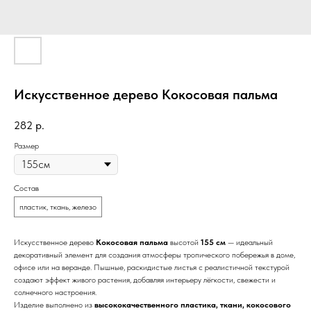
Искусственное дерево Кокосовая пальма
282
р.
Размер
Состав
пластик, ткань, железо
Искусственное дерево
Кокосовая пальма
высотой
155 см
— идеальный
декоративный элемент для создания атмосферы тропического побережья в доме,
офисе или на веранде. Пышные, раскидистые листья с реалистичной текстурой
создают эффект живого растения, добавляя интерьеру лёгкости, свежести и
солнечного настроения.
Изделие выполнено из
высококачественного пластика, ткани, кокосового