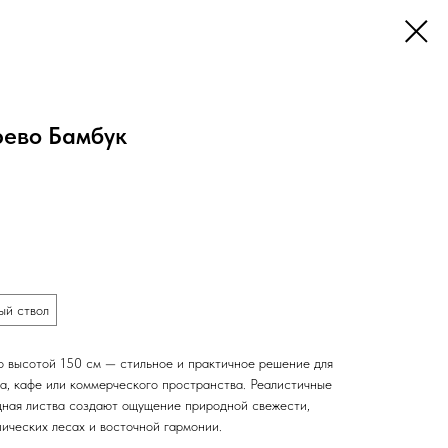
рево Бамбук
ый ствол
 высотой 150 см — стильное и практичное решение для
а, кафе или коммерческого пространства. Реалистичные
ящная листва создают ощущение природной свежести,
пических лесах и восточной гармонии.