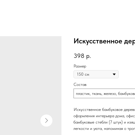
Искусственное де
398
р.
Размер
Состав
пластик, ткань, железо, бамбуков
Искусственное бамбуковое дерево
оформления интерьера дома, офис
бамбуковые стебли (7 штук) и из
легкости и уюта, напоминая о тро