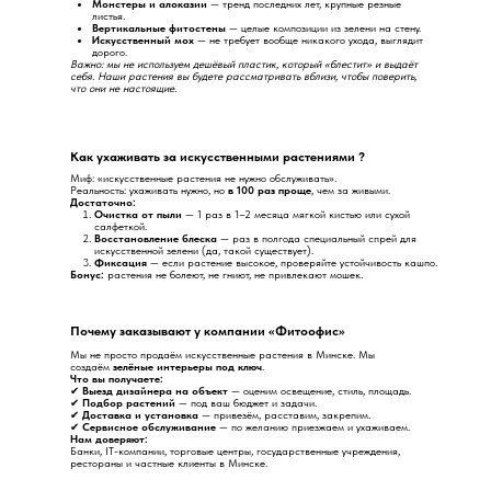
Монстеры и алоказии
— тренд последних лет, крупные резные
листья.
Вертикальные фитостены
— целые композиции из зелени на стену.
Искусственный мох
— не требует вообще никакого ухода, выглядит
дорого.
Важно: мы не используем дешёвый пластик, который «блестит» и выдаёт
себя. Наши растения вы будете рассматривать вблизи, чтобы поверить,
что они не настоящие.
Как ухаживать за искусственными растениями ?
Миф: «искусственные растения не нужно обслуживать».
Реальность: ухаживать нужно, но
в 100 раз проще
, чем за живыми.
Достаточно:
Очистка от пыли
— 1 раз в 1–2 месяца мягкой кистью или сухой
салфеткой.
Восстановление блеска
— раз в полгода специальный спрей для
искусственной зелени (да, такой существует).
Фиксация
— если растение высокое, проверяйте устойчивость кашпо.
Бонус:
растения не болеют, не гниют, не привлекают мошек.
Почему заказывают у компании «Фитоофис»
Мы не просто продаём искусственные растения в Минске. Мы
создаём
зелёные интерьеры под ключ
.
Что вы получаете:
✔
Выезд дизайнера на объект
— оценим освещение, стиль, площадь.
✔
Подбор растений
— под ваш бюджет и задачи.
✔
Доставка и установка
— привезём, расставим, закрепим.
✔
Сервисное обслуживание
— по желанию приезжаем и ухаживаем.
Нам доверяют:
Банки, IT-компании, торговые центры, государственные учреждения,
рестораны и частные клиенты в Минске.