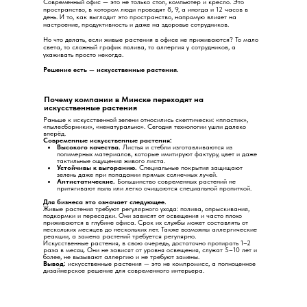
Современный офис — это не только стол, компьютер и кресло. Это
пространство, в котором люди проводят 8, 9, а иногда и 12 часов в
день. И то, как выглядит это пространство, напрямую влияет на
настроение, продуктивность и даже на здоровье сотрудников.
Но что делать, если живые растения в офисе не приживаются? То мало
света, то сложный график полива, то аллергия у сотрудников, а
ухаживать просто некогда.
Решение есть — искусственные растения.
Почему компании в Минске переходят на
искусственные растения
Раньше к искусственной зелени относились скептически: «пластик»,
«пылесборники», «ненатурально». Сегодня технологии ушли далеко
вперёд.
Современные искусственные растения:
Высокого качества.
Листья и стебли изготавливаются из
полимерных материалов, которые имитируют фактуру, цвет и даже
тактильные ощущения живого листа.
Устойчивы к выгоранию.
Специальные покрытия защищают
зелень даже при попадании прямых солнечных лучей.
Антистатические.
Большинство современных растений не
притягивают пыль или легко очищаются специальной пропиткой.
Для бизнеса это означает следующее.
Живые растения требуют регулярного ухода: полива, опрыскивания,
подкормки и пересадки. Они зависят от освещения и часто плохо
приживаются в глубине офиса. Срок их службы может составлять от
нескольких месяцев до нескольких лет. Также возможны аллергические
реакции, а замена растений требуется регулярно.
Искусственные растения, в свою очередь, достаточно протирать 1–2
раза в месяц. Они не зависят от уровня освещения, служат 5–10 лет и
более, не вызывают аллергию и не требуют замены.
Вывод:
искусственные растения — это не компромисс, а полноценное
дизайнерское решение для современного интерьера.