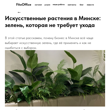
FitoOffice
наши работы
каталог
услуги
контакты
блог
новости
←
Искусственные растения в Минске:
зелень, которая не требует ухода
В этой статье расскажем, почему бизнес в Минске всё чаще
выбирает искусственную зелень, где её применять и как не
ошибиться с выбором.