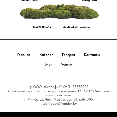
Instagram
fitoofficeby@yandex.by
+375296405655
_________________________
Главная
Каталог
Галерея
Контакты
Блог
Услуги
© ООО "Фитоофис" УНП 193885992
Свидетельство о гос. регистрации выдано 09.07.2025 Минским
горисполкомом
г. Минск, ул. Янки Мавра, дом 51, каб. 306
fitoofficeby@yandex.by