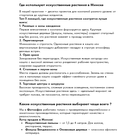
Где используют искусственные растения в Минске
В нашей практике — десятки проектов для компаний разного уровня: от
стартапов до крупных холдингов.
Топ-5 локаций, где искусственные растения смотрятся лучше
всего:
1. Ресепшн и зоны ожидания
Первое впечатление о компании формируется здесь. Крупные
искусственные деревья (фикусы, пальмы, монстеры) создают статусный
вид без риска, что растение завянет к приходу клиента.
2. Переговорные
Минимализм и строгость. Одиночные растения в кашпо или
вертикальные фитомодули добавляют «воздух» в строгую атмосферу
деловых встреч.
3. Open space
Зонирование без перегородок. Искусственные живые изгороди или
кашпо с высокой зеленью мягко разделяют рабочее пространство,
сохраняя ощущение открытости.
4. Столовые и лаунж-зоны
Места отдыха должны располагать к расслаблению. Зелень на стенах
или в напольных кашпо создаёт эффект «зелёного уголка» даже в
помещении без окон.
5. Торговые центры и шоурумы
Высокая проходимость, сложные условия освещения, постоянная смена
экспозиции. Искусственные растения здесь — идеальный вариант: не
требуют полива, не пачкаются, легко перемещаются.
Какие искусственные растения выбирают чаще всего ?
Мы в
Фитоофис
работаем только с проверенными европейскими и
азиатскими производителями, которые гарантируют качество и
реалистичность.
Хиты продаж в Минске:
Искусственные пальмы
— от 1,5 до 4 метров. Для холлов,
ресторанов, террас.
Фикусы Бенджамина и Оливковые деревья
— классика офисного
интерьера.