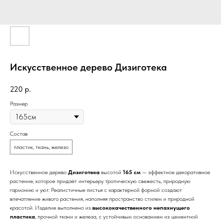
Искусственное дерево Дизиготека
220
р.
Размер
Состав
пластик, ткань, железо
Искусственное дерево
Дизиготека
высотой
165 см
— эффектное декоративное
растение, которое придаёт интерьеру тропическую свежесть, природную
гармонию и уют. Реалистичные листья с характерной формой создают
впечатление живого растения, наполняя пространство стилем и природной
красотой. Изделие выполнено из
высококачественного непахнущего
пластика
, прочной ткани и железа, с устойчивым основанием из цементной