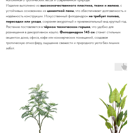
Изделие выполнено из
высококачественного пластика, ткани и железа
, с
устойчивым основанием из
цементной пены
, что обеспечивает долговечность и
надёжность конструкции. Искусственный филодендрон
не требует полива,
пересадки или ухода
, сохраняя аккуратный и привлекательный вид круглый год.
Растение поставляется в
чёрном техническом горшке
, что удобно для
размещения в декоративном кашпо.
Филодендрон 145 см
станет стильным
акцентом дома, офиса, кафе или коммерческих помещений, создавая
тропическую атмосферу, ощущение свежести и природного уюта без лишних
забот.