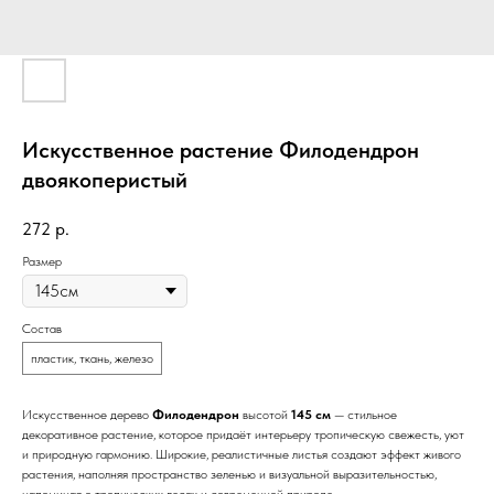
Искусственное растение Филодендрон
двоякоперистый
272
р.
Размер
Состав
пластик, ткань, железо
Искусственное дерево
Филодендрон
высотой
145 см
— стильное
декоративное растение, которое придаёт интерьеру тропическую свежесть, уют
и природную гармонию. Широкие, реалистичные листья создают эффект живого
растения, наполняя пространство зеленью и визуальной выразительностью,
напоминая о тропических лесах и современной природе.