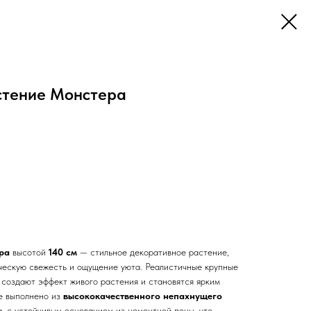
стение Монстера
ра
высотой
140 см
— стильное декоративное растение,
ческую свежесть и ощущение уюта. Реалистичные крупные
 создают эффект живого растения и становятся ярким
е выполнено из
высококачественного непахнущего
а, с устойчивым основанием из цементной пены, что