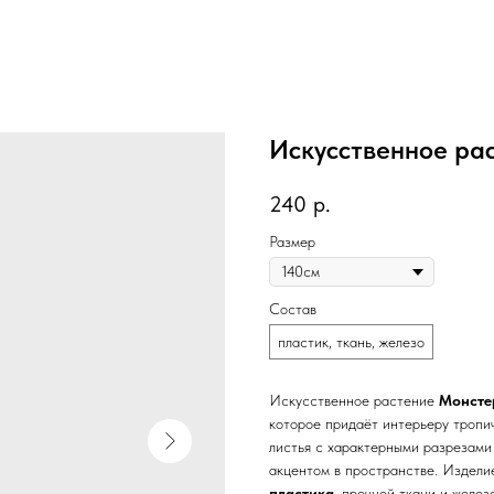
Искусственное ра
240
р.
Размер
Состав
пластик, ткань, железо
Искусственное растение
Монсте
которое придаёт интерьеру тропи
листья с характерными разрезами
акцентом в пространстве. Издели
пластика
, прочной ткани и желез